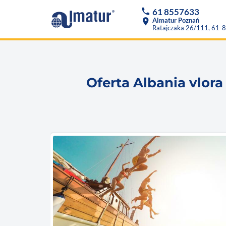
phone
61 8557633
location_on
Almatur Poznań
Ratajczaka 26/111, 61-
Oferta Albania vlora