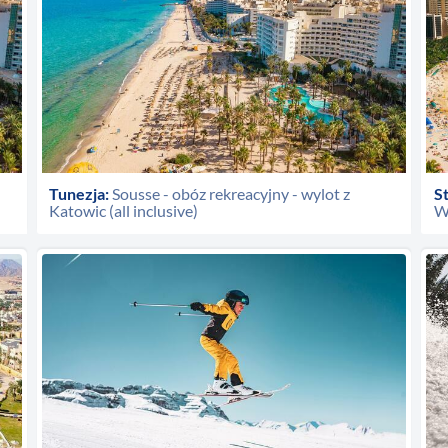
Tunezja:
Sousse - obóz rekreacyjny - wylot z
S
Katowic (all inclusive)
W