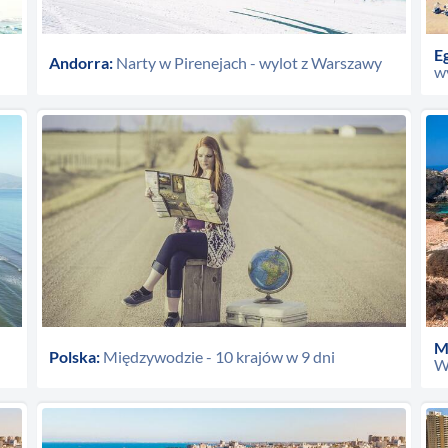
Eg
Andorra:
Narty w Pirenejach - wylot z Warszawy
wy
M
Polska:
Międzywodzie - 10 krajów w 9 dni
W