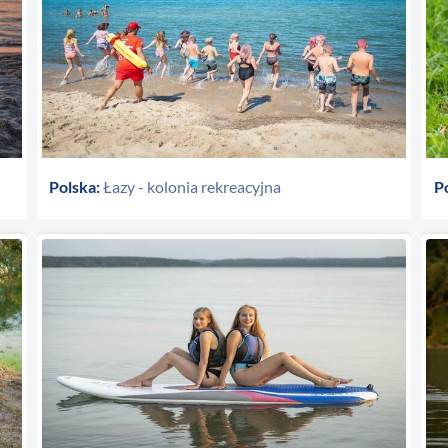
Polska:
Łazy - kolonia rekreacyjna
P