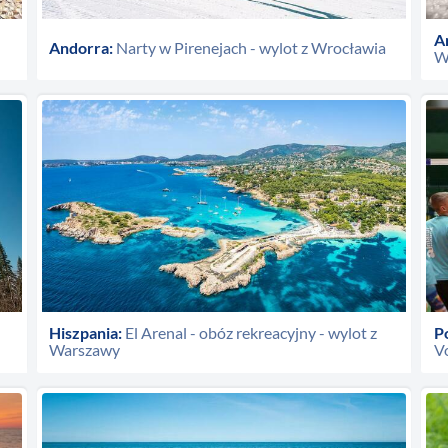
A
Andorra:
Narty w Pirenejach - wylot z Wrocławia
W
Hiszpania:
El Arenal - obóz rekreacyjny - wylot z
P
Warszawy
V