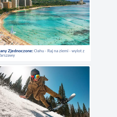
tany Zjednoczone:
Oahu - Raj na ziemi - wylot z
arszawy