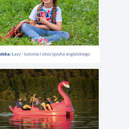
olska:
Łazy - kolonia i obóz języka angielskiego