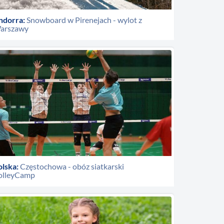
ndorra:
Snowboard w Pirenejach - wylot z
arszawy
olska:
Częstochowa - obóz siatkarski
olleyCamp