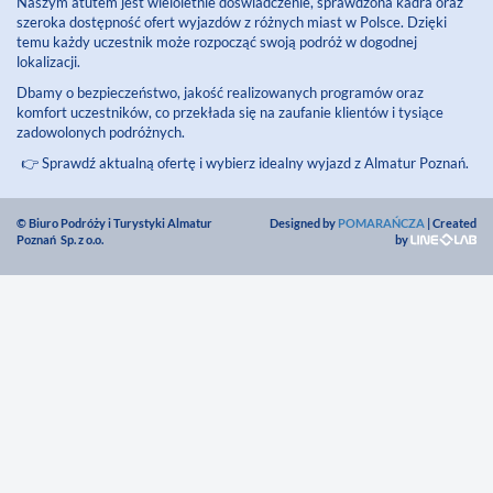
Naszym atutem jest wieloletnie doświadczenie, sprawdzona kadra oraz
szeroka dostępność ofert wyjazdów z różnych miast w Polsce. Dzięki
temu każdy uczestnik może rozpocząć swoją podróż w dogodnej
lokalizacji.
Dbamy o bezpieczeństwo, jakość realizowanych programów oraz
komfort uczestników, co przekłada się na zaufanie klientów i tysiące
zadowolonych podróżnych.
👉 Sprawdź aktualną ofertę i wybierz idealny wyjazd z Almatur Poznań.
© Biuro Podróży i Turystyki Almatur
Designed by
POMARAŃCZA
| Created
Poznań Sp. z o.o.
by