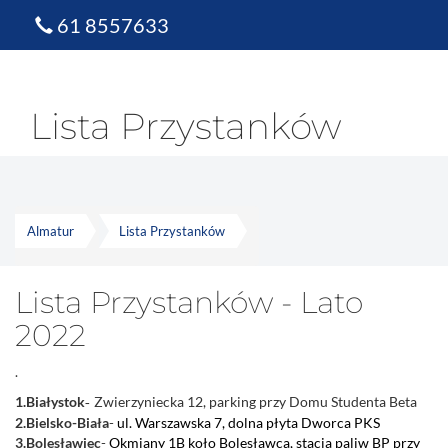
61 8557633
Lista Przystanków
Almatur
Lista Przystanków
Lista Przystanków - Lato
2022
.
1.Białystok
Zwierzyniecka 12, parking przy Domu Studenta Beta
-
2.Bielsko-Biała
-
ul. Warszawska 7, dolna płyta Dworca PKS
3.Bolesławiec
-
Okmiany 1B koło Bolesławca, stacja paliw BP przy