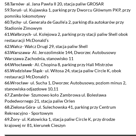
58.Tarnów
-
al. Jana Pawła II 20, stacja paliw GROSAR
59.Toruń
-
ul. Kujawska 1, parking przy Dworcu Głównym PKP, przy
pomniku lokomotywy
60.Tychy
-
ul. Generała de Gaulle’a 2, parking dla autokarów przy
Stadionie Zimowym
61.Wałbrzych
-
ul. Kolejowa 2, parking przy stacji paliw Shell obok
restauracji McDonald’s
62.Wałcz
-
Wałcz Drugi 29, stacja paliw Shell
63.Warszawa
-
Al. Jerozolimskie 144, Dworzec Autobusowy
Warszawa Zachodnia, stanowisko 11
64.Włocławek
-
Al. Chopina 8, parking przy Hali Mistrzów
65.Wodzisław Śląsk
-
ul. Witosa 24, stacja paliw Circle K, obok
restauracji McDonald’s
66.Wrocław
-
ul. Sucha 1, Dworzec Autobusowy, poziom minus 2,
stanowiska odjazdowe 10,11
67.Zambrów
-
Szumowo koło Zambrowa ul. Bolesława
Podedwornego 21, stacja paliw Orlen
68.Zielona Góra
-
ul. Sulechowska 41, parking przy Centrum
Rekreacyjno - Sportowym
69.Żory
-
ul. Katowicka 1, stacja paliw Circle K, przy drodze
krajowej nr 81, kierunek Cieszyn