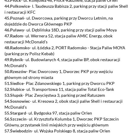
43.Płock
-
ul. Kolejowa 46, Płock-Radziwie, stacja paliw Orlen
44.Polkowice
-
l. Taudeusza Babisza 2, parking przy stacji paliw Shell
i restauracji KFC
45.Poznań
-
ul. Dworcowa, parking przy Dworcu Letnim, na
dojeździe do Dworca Głównego PKP
46.Puławy
-
ul. Dęblińska 18D, parking przy stacji paliw Moya
47.Radom
-
ul. Wernera 52, stacja paliw AMIC Energy, obok
restauracji McDonald’s
48.Radomsko
-
ul. Łódzka 2, PORT Radomsko - Stacja Paliw MOYA
(parking przy Polisz Kebab)
49.Rybnik
-
ul. Budowlanych 4, stacja paliw BP, obok restauracji
McDonald’s
50.Rzeszów
-
Plac Dworcowy 1, Dworzec PKP przy wejściu
głównym od strony miasta
51.Siedlce
-
Plac Zdanowskiego 1, parking przy Dworcu PKP
52.Słubice
-
ul. Transportowa 11, stacja paliw Total Eco-Tank
53.Słupsk
-
Plac Zwycięstwa 3, parking przed Ratuszem
54.Sosnowiec
-
ul. Kresowa 2, obok stacji paliw Shell i restauracji
McDonald’s
55.Stargard
-
ul. Bydgoska 97, stacja paliw Orlen
56.Szczecin
-
ul. Krzysztofa Kolumba 1, Dworzec PKP Szczecin
Główny, przystanek linii miejskich przy wejściu głównym
57.Świebodzin
-
ul. Wojska Polskiego 8, stacja paliw Orlen