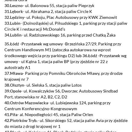
30.Leszno
-
ul. Balonowa 55, stacja paliw Pieprzyk
31.Lębork
-
ul. Abrahama 2, stacja paliw Circle K
32.Lędziny
-
ul. Pokoju, Plac Autobusowy przy KWK Ziemowit
33.Lubin
-
(Dolnośląskie) ul. Piłsudskiego 1, parking przy stacji paliw
Circle K i restauracji McDonald’s
34.Lublin
-
ul. Radziszewskiego 16, parking przed Chatką Żaka
35.Łódź -Przystanek wg umowy
-
Brzezińska 27/29, Parking przy
Centrum Handlowym M1 (zatoczka autokarowa na wprost
środkowego wejścia przy parkingu D2)
lub 36.Łódź -Przystanek wg
umowy
-
ul Kątna 1, stacja paliw BP (przy zjeździe nr 22 z
autostrady A1
37.Mława
-
Parking przy Pomniku Obrońców Mławy, przy drodze
krajowej nr 7
38.Olsztyn
-
ul. Sielska 5, stacja paliw Lotos
39.Opole
-
ul. Kowalczyków 56, Dworzec Autobusowy Sindbad
Port, stanowiska nr A2, B2, C2, D2
40.Ostrów Mazowiecka
-
ul. Lubiejewska 124, parking przy
Centrum Konferencyjno-
Kongresowym
41.Piła
-
al. Niepodległości 45, stacja Paliw Orlen
42.Piotrków Tryb.
-
ul. Sikorskiego 52, stacja paliw Avia przy zjeździe
do miasta z drogi krajowej nr 1