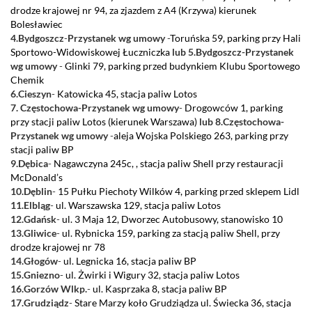
drodze krajowej nr 94, za zjazdem z A4 (Krzywa) kierunek
Bolesławiec
4.Bydgoszcz
-
Przystanek wg umowy
-
Toruńska 59, parking przy Hali
Sportowo-Widowiskowej Łuczniczka
lub 5.Bydgoszcz
-
Przystanek
wg umowy
-
Glinki 79, parking przed budynkiem Klubu Sportowego
Chemik
6.Cieszyn
-
Katowicka 45, stacja paliw Lotos
7. Częstochowa-Przystanek wg umowy
-
Drogowców 1, parking
przy stacji paliw Lotos (kierunek Warszawa)
lub 8.Częstochowa
-
Przystanek wg umowy
-
aleja Wojska Polskiego 263, parking przy
stacji paliw BP
9.Dębica
-
Nagawczyna 245c, , stacja paliw Shell przy restauracji
McDonald’s
10.Dęblin
-
15 Pułku Piechoty Wilków 4, parking przed sklepem Lidl
11.Elbląg
-
ul. Warszawska 129, stacja paliw Lotos
12.Gdańsk
-
ul. 3 Maja 12, Dworzec Autobusowy, stanowisko 10
13.Gliwice
-
ul. Rybnicka 159, parking za stacją paliw Shell, przy
drodze krajowej nr 78
14.Głogów
-
ul. Legnicka 16, stacja paliw BP
15.Gniezno
-
ul. Żwirki i Wigury 32, stacja paliw Lotos
16.Gorzów Wlkp.
-
ul. Kasprzaka 8, stacja paliw BP
17.Grudziądz
-
Stare Marzy koło Grudziądza ul. Świecka 36, stacja