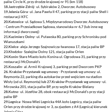
paliw Circle K, przy drodze krajowej nr 91 (km 118)
18.Jastrzębie-Zdrój
-
ul. Sybiraków 2, Dworzec Autobusowy
19.Jelenia Góra
-
ul. Jana Pawła II 47, parking przy stacji paliw Shell i
restauracji KFC
20.Katowice
-
ul. Sądowa 5, Międzynarodowy Dworzec Autobusowy
- Centrum Przesiadkowe Sądowa, stanowiska nr 6,7 (lub inne wg
informacji dworcowej)
21.Kazimierz Dolny
-
ul. Puławska 80, parking przy Schronisku pod
Wianuszkami
22.Kielce
-
aleja Jerzego Szajnowicza-Iwanowa 17, stacja paliw BP
23.Kłodzko
-
Szalejów Dolny 121, stacja paliw Orlen
24.Konin
-
Stare Miasto koło Konina ul. Ogrodowa 31, parking przy
restauracji McDonald’s
25.Koszalin
-
al. Armii Krajowej 3, parking przed Dworcem PKP
26. Kraków-Przystanek wg umowy
-
Przystanek wg umowy: ul.
Reymonta 22, parking dla autokarów przed wejściem na stadion
Wisły (od ul. Reymonta)
lub 27.Kraków
-
Przystanek wg umowy
-
ul.
Mirowska 201, stacja paliw BP, przy węźle Kraków-Bielany
28.Kutno
-
ul. Józefów 28, obok restauracji McDonald’s przy stacji
paliw BP
29.Legnica
-
Nowa Wieś Legnicka 44A koło Legnicy, stacja paliw
Orlen przy drodze krajowej nr 3, za zjazdem z A4 (Legnica) kierunek
Jelenia Góra