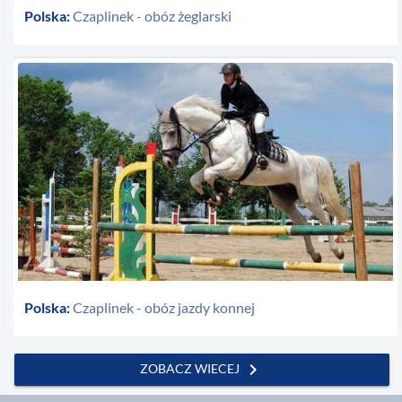
Polska:
Czaplinek - obóz żeglarski
Polska:
Czaplinek - obóz jazdy konnej
chevron_right
ZOBACZ WIECEJ