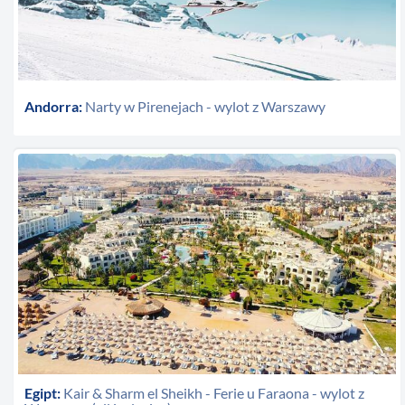
Andorra:
Narty w Pirenejach - wylot z Warszawy
Egipt:
Kair & Sharm el Sheikh - Ferie u Faraona - wylot z