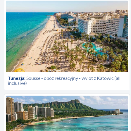
Tunezja:
Sousse - obóz rekreacyjny - wylot z Katowic (all
inclusive)