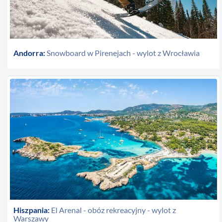
Andorra:
Snowboard w Pirenejach - wylot z Wrocławia
Hiszpania:
El Arenal - obóz rekreacyjny - wylot z
Warszawy