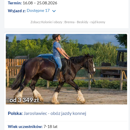
Termin:
16.08 – 25.08.2026
keyboard_arrow_down
Wyjazd z:
Dostępne 17
Zobacz Kolonie i obozy : Brenna - Beskidy - rajd konny
od 3 349 zł
Polska:
Jarosławiec - obóz jazdy konnej
Wiek uczestników:
7-18 lat