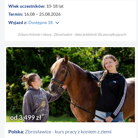
Wiek uczestników:
10-18 lat
Termin:
16.08 – 25.08.2026
keyboard_arrow_down
Wyjazd z:
Dostępne 18
Zobacz Kolonie i obozy : Zbrosławice - obóz jeździecki dla początkujących
od 3 499 zł
Polska:
Zbrosławice - kurs pracy z koniem z ziemi