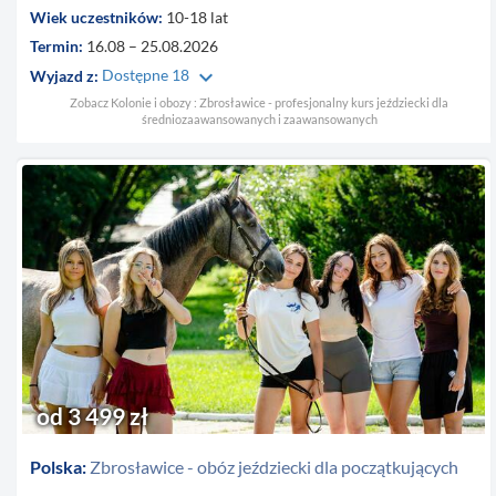
Wiek uczestników:
10-18 lat
Termin:
16.08 – 25.08.2026
keyboard_arrow_down
Wyjazd z:
Dostępne 18
Zobacz Kolonie i obozy : Zbrosławice - profesjonalny kurs jeździecki dla
średniozaawansowanych i zaawansowanych
od 3 499 zł
Polska:
Zbrosławice - obóz jeździecki dla początkujących