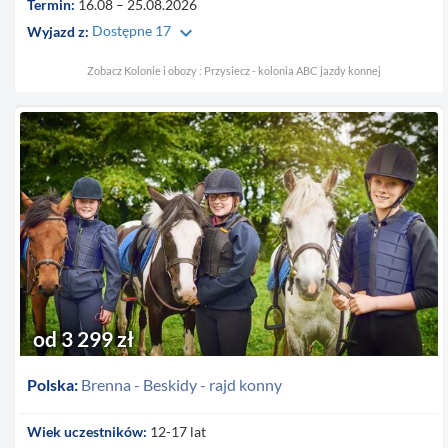
Termin:
16.08 – 25.08.2026
keyboard_arrow_down
Wyjazd z:
Dostępne 17
Zobacz Kolonie i obozy : Przysiecz - kolonia ABC jazdy konnej
od 3 299 zł
Polska:
Brenna - Beskidy - rajd konny
Wiek uczestników:
12-17 lat