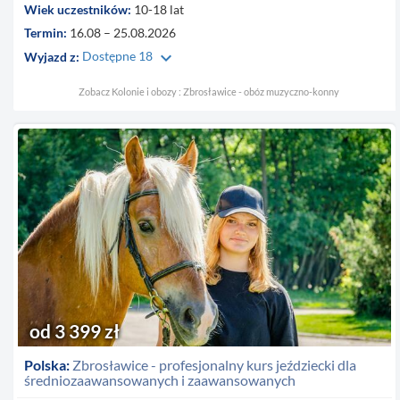
Wiek uczestników:
10-18 lat
Termin:
16.08 – 25.08.2026
keyboard_arrow_down
Wyjazd z:
Dostępne 18
Zobacz Kolonie i obozy : Zbrosławice - obóz muzyczno-konny
od 3 399 zł
Polska:
Zbrosławice - profesjonalny kurs jeździecki dla
średniozaawansowanych i zaawansowanych