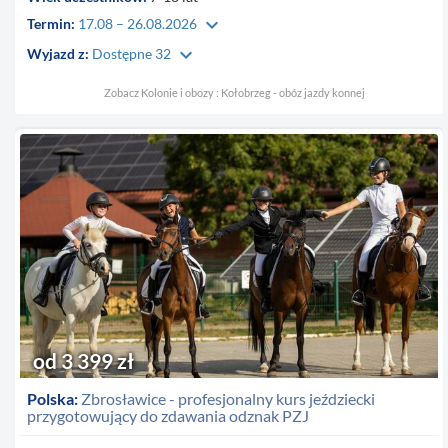
keyboard_arrow_down
Termin:
17.08 – 26.08.2026
keyboard_arrow_down
Wyjazd z:
Dostępne 32
Zobacz Kolonie i obozy : Kołobrzeg - obóz jazdy konnej
od 3 399 zł
Polska:
Zbrosławice - profesjonalny kurs jeździecki
przygotowujący do zdawania odznak PZJ