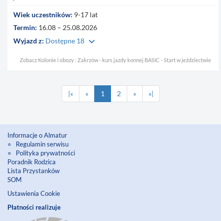
Wiek uczestników:
9-17 lat
Termin:
16.08 – 25.08.2026
keyboard_arrow_down
Wyjazd z:
Dostępne 18
Zobacz Kolonie i obozy : Zakrzów - kurs jazdy konnej BASIC - Start w jeździectwie
|«
«
1
2
»
»|
Informacje o Almatur
Regulamin serwisu
Polityka prywatności
Poradnik Rodzica
Lista Przystanków
SOM
Ustawienia Cookie
Płatności realizuje