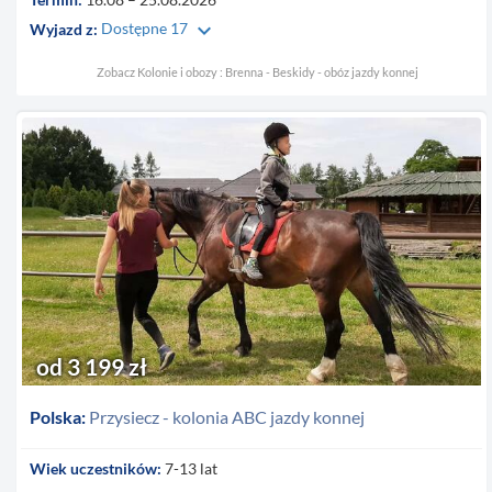
keyboard_arrow_down
Wyjazd z:
Dostępne 17
Zobacz Kolonie i obozy : Brenna - Beskidy - obóz jazdy konnej
od 3 199 zł
Polska:
Przysiecz - kolonia ABC jazdy konnej
Wiek uczestników:
7-13 lat