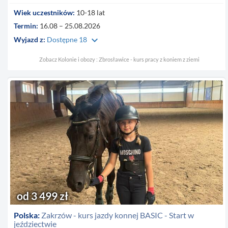
Wiek uczestników:
10-18 lat
Termin:
16.08 – 25.08.2026
keyboard_arrow_down
Wyjazd z:
Dostępne 18
Zobacz Kolonie i obozy : Zbrosławice - kurs pracy z koniem z ziemi
od 3 499 zł
Polska:
Zakrzów - kurs jazdy konnej BASIC - Start w
jeździectwie