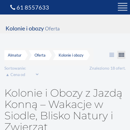
61 8557633
Kolonie i obozy
Oferta
view_headline
view_comfy
Almatur
Oferta
Kolonie i obozy
Sortowanie:
Znaleziono 18 ofert.
Kolonie i Obozy z Jazdą
Konną – Wakacje w
Siodle, Blisko Natury i
Zwierząt