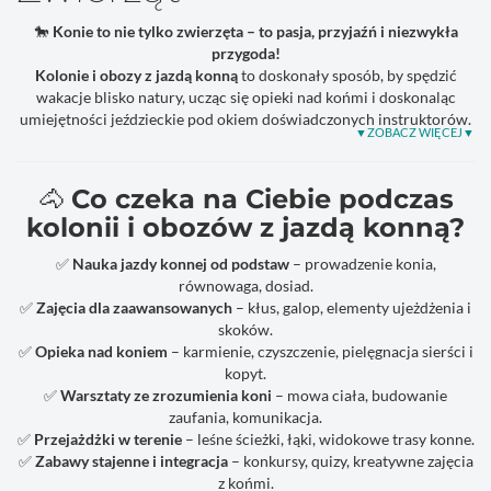
🐎
Konie to nie tylko zwierzęta – to pasja, przyjaźń i niezwykła
przygoda!
Kolonie i obozy z jazdą konną
to doskonały sposób, by spędzić
wakacje blisko natury, ucząc się opieki nad końmi i doskonaląc
umiejętności jeździeckie pod okiem doświadczonych instruktorów.
🐴
Co czeka na Ciebie podczas
kolonii i obozów z jazdą konną?
✅
Nauka jazdy konnej od podstaw
– prowadzenie konia,
równowaga, dosiad.
✅
Zajęcia dla zaawansowanych
– kłus, galop, elementy ujeżdżenia i
skoków.
✅
Opieka nad koniem
– karmienie, czyszczenie, pielęgnacja sierści i
kopyt.
✅
Warsztaty ze zrozumienia koni
– mowa ciała, budowanie
zaufania, komunikacja.
✅
Przejażdżki w terenie
– leśne ścieżki, łąki, widokowe trasy konne.
✅
Zabawy stajenne i integracja
– konkursy, quizy, kreatywne zajęcia
z końmi.