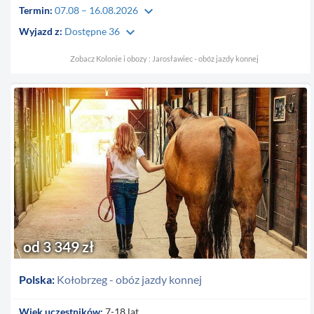
keyboard_arrow_down
Termin:
07.08 – 16.08.2026
keyboard_arrow_down
Wyjazd z:
Dostępne 36
Zobacz Kolonie i obozy : Jarosławiec - obóz jazdy konnej
od 3 349 zł
Polska:
Kołobrzeg - obóz jazdy konnej
Wiek uczestników:
7-18 lat