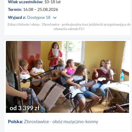
Wiek uczestników:
10-18 lat
Termin:
16.08 – 25.08.2026
keyboard_arrow_down
Wyjazd z:
Dostępne 18
Zobacz Kolonie i obozy : Zbrosławice - profesjonalny kurs jeździecki przygotowujący do
zdawania odznak PZJ
od 3 399 zł
Polska:
Zbrosławice - obóz muzyczno-konny