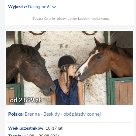
keyboard_arrow_down
Wyjazd z:
Dostępne 6
Zobacz Kolonie i obozy : Janów Lubelski - obóz konny
od 2 899 zł
Polska:
Brenna - Beskidy - obóz jazdy konnej
Wiek uczestników:
10-17 lat
Termin:
16.08 – 25.08.2026