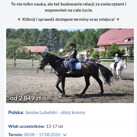
To nie tylko nauka, ale też budowanie relacji ze zwierzętami i
wspomnień na całe życie.
🔽
Kliknij i sprawdź dostępne terminy oraz miejsca!
🔽
od 2 849 zł
Polska:
Janów Lubelski - obóz konny
Wiek uczestników:
13-17 lat
keyboard_arrow_down
Termin:
08.08 – 17.08.2026