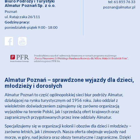
Biuro Podróży i Turystyki
tel: 61 855 76 33
Almatur Poznań Sp. z o.o.
poznan@almatur.pl
Poznań
ul. Ratajczaka 26/111
Godziny pracy:
poniedziałek-piątek 9:00 - 18:00
Almatur Poznań
– sprawdzone wyjazdy dla dzieci,
młodzieży i dorosłych
Almatur Poznań
to część ogólnopolskiej sieci biur podróży Almatur,
działającej na rynku turystycznym od 1956 roku. Jako oddział z
wieloletnim doświadczeniem zajmujemy się zarówno organizacją
wyjazdów na terenie Polski, jak i sprzedażą ofert krajowych oraz
zagranicznych przygotowanych przez inne oddziały Almatur.
Specjalizujemy się w organizacji kolonii i obozów dla dzieci i młodzieży –
zarówno letnich, jak i zimowych. Nasza oferta obejmuje wyjazdy nad
morze, w góry, nad jeziora oraz obozy tematyczne i zagraniczne. Dzięki