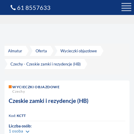
61 8557633
Almatur
Oferta
Wycieczki objazdowe
Czechy - Czeskie zamki i rezydencje (HB)
WYCIECZKI OBJAZDOWE
Czechy
Czeskie zamki i rezydencje (HB)
Kod:
KCTT
Liczba osób:
keyboard_arrow_down
1 osoba