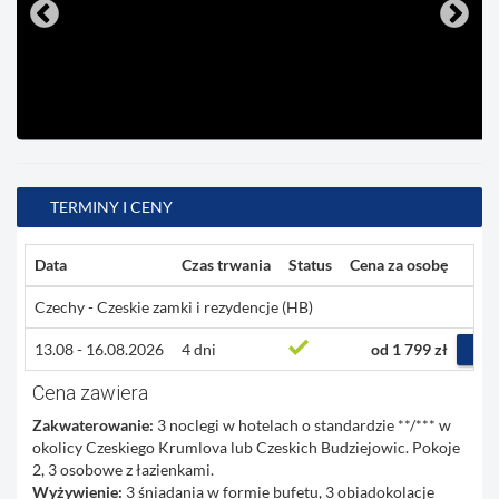
TERMINY I CENY
Data
Czas trwania
Status
Cena za osobę
Czechy - Czeskie zamki i rezydencje (HB)
13.08 - 16.08.2026
4 dni
od 1 799 zł
RE
Cena zawiera
Zakwaterowanie:
3 noclegi w hotelach o standardzie **/*** w
okolicy Czeskiego Krumlova lub Czeskich Budziejowic. Pokoje
2, 3 osobowe z łazienkami.
Wyżywienie:
3 śniadania w formie bufetu, 3 obiadokolacje