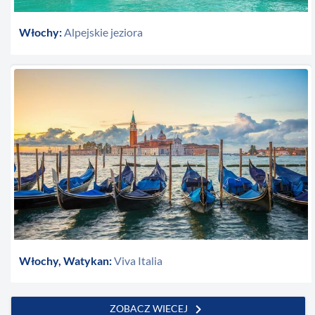
Włochy:
Alpejskie jeziora
Włochy, Watykan:
Viva Italia
chevron_right
ZOBACZ WIECEJ