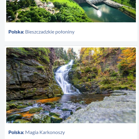
Polska:
Bieszczadzkie połoniny
Polska:
Magia Karkonoszy