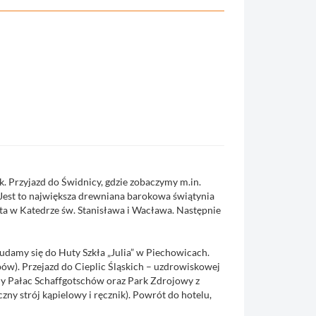
k. Przyjazd do Świdnicy, gdzie zobaczymy m.in.
Jest to największa drewniana barokowa świątynia
ta w Katedrze św. Stanisława i Wacława. Następnie
udamy się do Huty Szkła „Julia” w Piechowicach.
w). Przejazd do Cieplic Śląskich – uzdrowiskowej
my Pałac Schaffgotschów oraz Park Zdrojowy z
ny strój kąpielowy i ręcznik). Powrót do hotelu,