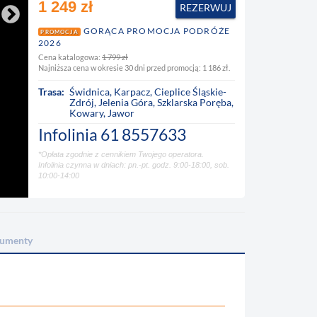
1 249 zł
REZERWUJ
GORĄCA PROMOCJA PODRÓŻE
PROMOCJA
2026
Cena katalogowa:
1 799 zł
Najniższa cena w okresie 30 dni przed promocją: 1 186 zł.
Trasa:
Świdnica
,
Karpacz
,
Cieplice Śląskie-
Zdrój
,
Jelenia Góra
,
Szklarska Poręba
,
Kowary
,
Jawor
Infolinia
61 8557633
*Opłata zgodnie z cennikiem Twojego operatora.
Infolinia czynna w dniach: pn.-pt. godz. 9:00-18:00, sob.
10:00-14:00
umenty