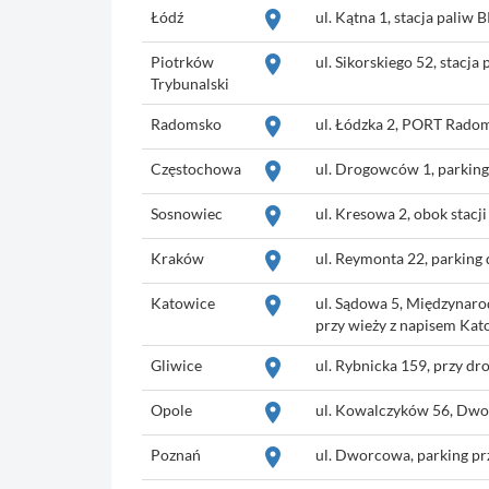
place
Łódź
ul. Kątna 1, stacja paliw 
place
Piotrków
ul. Sikorskiego 52, stacja
Trybunalski
place
Radomsko
ul. Łódzka 2, PORT Radom
place
Częstochowa
ul. Drogowców 1, parking
place
Sosnowiec
ul. Kresowa 2, obok stacji
place
Kraków
ul. Reymonta 22, parking
place
Katowice
ul. Sądowa 5, Międzynar
przy wieży z napisem Kat
place
Gliwice
ul. Rybnicka 159, przy dro
place
Opole
ul. Kowalczyków 56, Dwor
place
Poznań
ul. Dworcowa, parking p