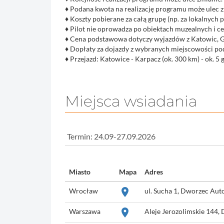
♦
Podana kwota na realizację programu może ulec zmi
♦
Koszty pobierane za całą grupę (np. za lokalnych
♦
Pilot nie oprowadza po obiektach muzealnych i ce
♦
Cena podstawowa dotyczy wyjazdów z Katowic, Gl
♦
Dopłaty za dojazdy z wybranych miejscowości pod
♦
Przejazd: Katowice - Karpacz (ok. 300 km) - ok. 5 
Miejsca wsiadania
Miasto
Mapa
Adres
place
Wrocław
ul. Sucha 1, Dworzec Aut
place
Warszawa
Aleje Jerozolimskie 144