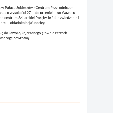
ta w Pałacu Sobieszów - Centrum Przyrodniczo-
skadą o wysokości 27 m do przepięknego Wąwozu
o centrum Szklarskiej Poręby, krótkie zwiedzanie i
elu, obiadokolacja*, nocleg.
ię do Jawora, kojarzonego głównie z trzech
d w drogę powrotną.