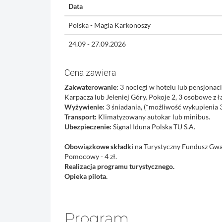
Data
Polska - Magia Karkonoszy
24.09 - 27.09.2026
Cena zawiera
Zakwaterowanie:
3 noclegi w hotelu lub pensjonaci
Karpacza lub Jeleniej Góry. Pokoje 2, 3 osobowe z ł
Wyżywienie:
3 śniadania, (*możliwość wykupienia 3
Transport:
Klimatyzowany autokar lub minibus.
Ubezpieczenie:
Signal Iduna Polska TU S.A.
Obowiązkowe składki
na Turystyczny Fundusz Gwa
Pomocowy - 4 zł.
Realizacja programu turystycznego.
Opieka pilota.
Program