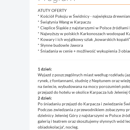
ATUTY OFERTY
* Kościół Pokoju w Świdnicy - największa drewnian
* Świątynia Wang w Karpaczu
* Cieplice Śląskie z najstarszymi w Polsce źródłami
* Najwyższy w polskich Karkonoszach wodospad K
* Kowary i ich wyjątkowy szlak „kowarskich kopalń”
* Słynne budowle Jawora
* Śniadania w cenie + możliwość wykupienia 3 obia
1 dzień:
Wyjazd z poszczególnych miast według rozkładu jazd
rynek, z fontannami, studnię z Neptunem oraz wież
na świecie, wybudowana na mocy porozumień pokoju
przejazd do hotelu w okolice Karpacza lub Jeleniej 
2 dzień:
Po śniadaniu przejazd do Karpacza i zwiedzanie Św
Podczas zwiedzania z przewodnikiem zobaczymy pro
dzielnicy Jeleniej Góry z najstarszymi w Polsce ź
galerią i teatrem oraz skosztujemy słynnych wód le
obiadokolacja*, nocleg.