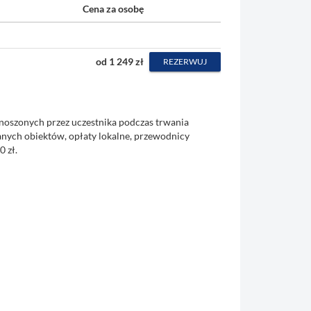
Cena za osobę
od 1 249 zł
REZERWUJ
noszonych przez uczestnika podczas trwania
anych obiektów, opłaty lokalne, przewodnicy
0 zł.