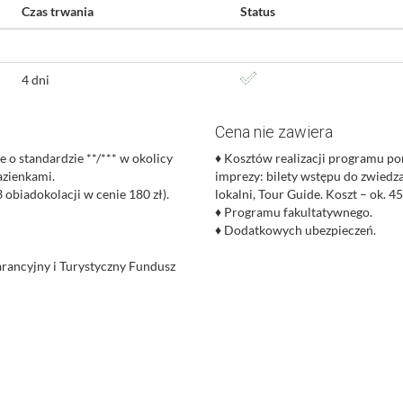
Czas trwania
Status
4 dni
Cena nie zawiera
e o standardzie **/*** w okolicy
♦
Kosztów realizacji programu po
azienkami.
imprezy: bilety wstępu do zwiedz
 obiadokolacji w cenie 180 zł).
lokalni, Tour Guide. Koszt – ok. 45
♦
Programu fakultatywnego.
♦
Dodatkowych ubezpieczeń.
rancyjny i Turystyczny Fundusz