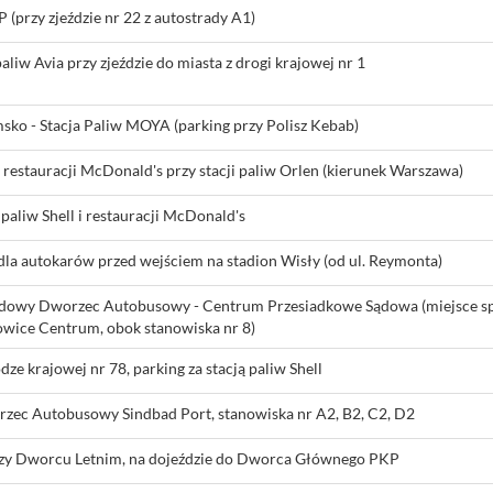
BP (przy zjeździe nr 22 z autostrady A1)
 paliw Avia przy zjeździe do miasta z drogi krajowej nr 1
sko - Stacja Paliw MOYA (parking przy Polisz Kebab)
 restauracji McDonald's przy stacji paliw Orlen (kierunek Warszawa)
 paliw Shell i restauracji McDonald's
 dla autokarów przed wejściem na stadion Wisły (od ul. Reymonta)
odowy Dworzec Autobusowy - Centrum Przesiadkowe Sądowa (miejsce s
owice Centrum, obok stanowiska nr 8)
dze krajowej nr 78, parking za stacją paliw Shell
zec Autobusowy Sindbad Port, stanowiska nr A2, B2, C2, D2
rzy Dworcu Letnim, na dojeździe do Dworca Głównego PKP