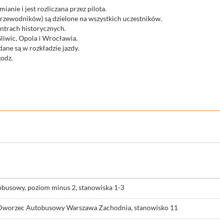
anie i jest rozliczana przez pilota.
 przewodników) są dzielone na wszystkich uczestników.
ntrach historycznych.
iwic, Opola i Wrocławia.
ane są w rozkładzie jazdy.
godz.
obusowy, poziom minus 2, stanowiska 1-3
, Dworzec Autobusowy Warszawa Zachodnia, stanowisko 11