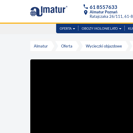
phone
61 8557633
location_on
Almatur Poznań
Ratajczaka 26/111, 61-
OFERTA
OBOZY I KOLONIE LATO
KU
Almatur
Oferta
Wycieczki objazdowe