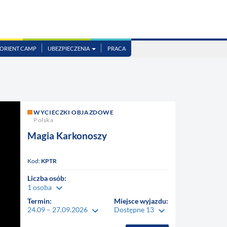
ORIENT CAMP
UBEZPIECZENIA
PRACA
WYCIECZKI OBJAZDOWE
Polska
Magia Karkonoszy
Kod:
KPTR
Liczba osób:
keyboard_arrow_down
1 osoba
Termin:
Miejsce wyjazdu:
keyboard_arrow_down
keyboard_arrow_down
24.09 – 27.09.2026
Dostępne 13