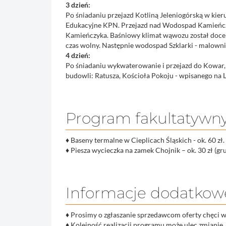
3 dzień:
Po śniadaniu przejazd Kotliną Jeleniogórską w ki
Edukacyjne KPN. Przejazd nad Wodospad Kamieńczy
Kamieńczyka. Baśniowy klimat wąwozu został docenio
czas wolny. Następnie wodospad Szklarki - malowni
4 dzień:
Po śniadaniu wykwaterowanie i przejazd do Kowar, 
budowli: Ratusza, Kościoła Pokoju - wpisanego na
Program fakultatywn
♦
Baseny termalne w Cieplicach Śląskich - ok. 60 zł.
♦
Piesza wycieczka na zamek Chojnik – ok. 30 zł (gr
Informacje dodatkow
♦
Prosimy o zgłaszanie sprzedawcom oferty chęci w
♦
Kolejność realizacji programu może ulec zmianie.