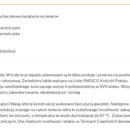
a barokowa świątynia na świecie
 leczniczymi
amieńczyka
dokolacji
y. W trakcie przejazdu planowane są krótkie postoje i przerwa na posiłe
ę ratuszową. Zwiedzimy także wpisany na Listę UNESCO Kościół Pokoju. 
 westfalskiego, kończącego wojnę trzydziestoletnią w XVII wieku. Wizy
Góry, zakwaterowanie, obiadokolacja*, nocleg.
iątyni Wang, której konstrukcję wykonano bez użycia gwoździ. Następnie 
dukcję znanego na całym świecie szkła kryształowego (możliwość zakupó
ródłami leczniczymi, o temperaturze wody dochodzącej do 87 °C. Zobaczy
czniczych. Dla chętnych możliwość relaksu w Termach Cieplickich (koniecz