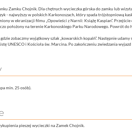
erunku Zamku Chojnik. Dla chętnych wycieczka górska do zamku lub wizy
k - najwyższy w polskich Karkonoszach, który spada trójstopniową ka
ny w ekranizacji filmu „Opowieści z Narnii: Książę Kaspian”. Przejście d
czo położony na terenie Karkonoskiego Parku Narodowego. Powrót do hot
gdzie zobaczmy wyjątkowy szlak „kowarskich kopalń”. Następnie udamy s
 Listę UNESCO i Kościoła św. Marcina. Po zakończeniu zwiedzania wyjaz
y
upa min. 25 osób).
e
ykupienia pieszej wycieczki na Zamek Chojnik.