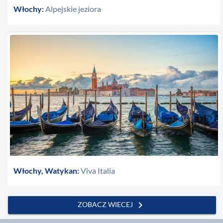
Włochy:
Alpejskie jeziora
Włochy, Watykan:
Viva Italia
chevron_right
ZOBACZ WIECEJ