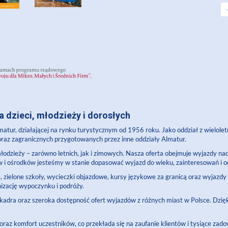
 dzieci, młodzieży i dorosłych
Almatur, działającej na rynku turystycznym od 1956 roku. Jako oddział z wielo
 oraz zagranicznych przygotowanych przez inne oddziały Almatur.
i młodzieży – zarówno letnich, jak i zimowych. Nasza oferta obejmuje wyjazdy n
w i ośrodków jesteśmy w stanie dopasować wyjazd do wieku, zainteresowań i 
e, zielone szkoły, wycieczki objazdowe, kursy językowe za granicą oraz wyjazd
izację wypoczynku i podróży.
kadra oraz szeroka dostępność ofert wyjazdów z różnych miast w Polsce. Dzię
az komfort uczestników, co przekłada się na zaufanie klientów i tysiące zad