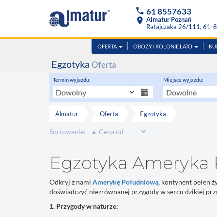
phone
61 8557633
location_on
Almatur Poznań
Ratajczaka 26/111, 61-
OFERTA
OBOZY I KOLONIE LATO
KU
Egzotyka
Oferta
Termin wyjazdu:
Miejsce wyjazdu:
Almatur
Oferta
Egzotyka
Sortowanie:
Egzotyka Ameryka 
Odkryj z nami
Amerykę Południową
, kontynent pełen 
doświadczyć niezrównanej przygody w sercu dzikiej prz
1. Przygody w naturze: