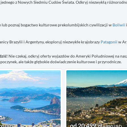
 jednego z Nowych Siedmiu Cudów Świata. Odkryj niezwykłą różnorodność 
 lub poznaj bogactwo kulturowe prekolumbijskich cywilizacji w
Boliwii
icy Brazylii i Argentyny, eksploruj niezwykłe krajobrazy
Patagonii
w Arg
dziś!
Nie czekaj, odkryj oferty wyjazdów do Ameryki Południowej na nasz
poczynek, ale także głębokie doświadczenie kulturowe i przyrodnicze.
od 20 499 zł
900 USD
+ 950 USD