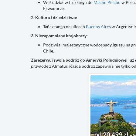
Weź udział w trekkingu do
Machu Picchu
w Peru,
Ekwadorze.
2. Kultura i dziedzictwo:
Tańcz tango na ulicach
Buenos Aires
w Argentynie
3. Niezapomniane krajobrazy:
Podziwiaj majestatyczne wodospady Iguazu na gran
Chile.
Zarezerwuj swoją podróż do Ameryki Południowej już 
przygodę z Almatur. Każda podróż zapewnia nie tylko od
od 20 499 zł
+ 