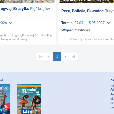
ugwaj, Brazylia:
Pięć krajów
Peru, Boliwia, Ekwador:
Trzy 
j
keyboard_arrow_down
keyboard_arrow_down
.2026
Termin:
29.04 – 15.05.2027
Wyjazd z:
lotniska
gentyna, Urugwaj, Paragwaj, Brazylia - Pięć
 Ameryki Południowej
Zobacz Egzotyka : Boliwia, Peru, Ek
|«
«
1
»
»|
OGI
K
Bi
Al
Po
ul
Go
po