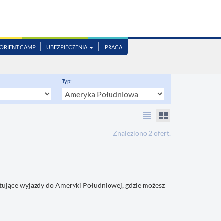
ORIENT CAMP
UBEZPIECZENIA
PRACA
Typ:
view_headline
view_comfy
Znaleziono 2 ofert.
ytujące wyjazdy do Ameryki Południowej, gdzie możesz