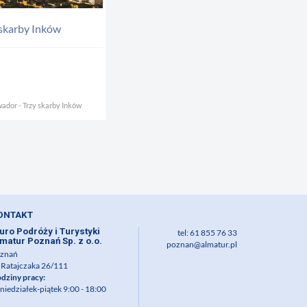
skarby Inków
wador - Trzy skarby Inków
ONTAKT
uro Podróży i Turystyki
tel: 61 855 76 33
matur Poznań Sp. z o.o.
poznan@almatur.pl
znań
. Ratajczaka 26/111
dziny pracy:
niedziałek-piątek 9:00 - 18:00