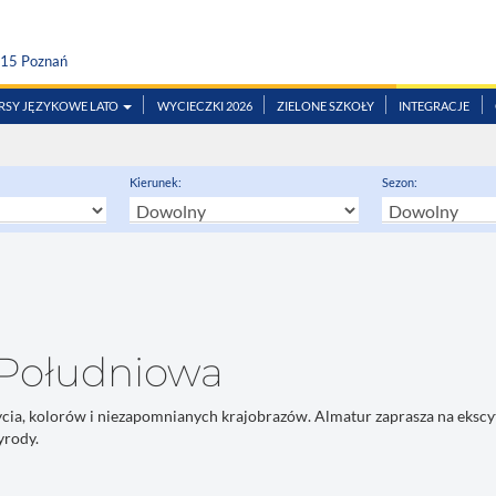
815 Poznań
RSY JĘZYKOWE LATO
WYCIECZKI 2026
ZIELONE SZKOŁY
INTEGRACJE
Kierunek:
Sezon:
Południowa
życia, kolorów i niezapomnianych krajobrazów. Almatur zaprasza na eksc
yrody.